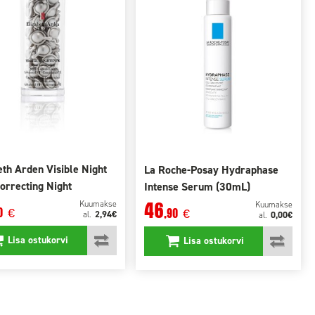
eth Arden Visible Night
La Roche-Posay Hydraphase
orrecting Night
Intense Serum (30mL)
es (60pcs)
46
Kuumakse
Kuumakse
0
€
,90
€
2,94€
al.
0,00€
al.
Lisa ostukorvi
Lisa ostukorvi