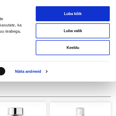
ET
EN
RU
Logi sisse
Luba kõik
de
VÕRDLE
OSTUKORV
kasutate, ka
0
toode(t)
0
toode(t)
-
0,00 €
Luba valik
muu teabega,
Ostuinfo
Klienditugi
Keeldu
Näita andmeid