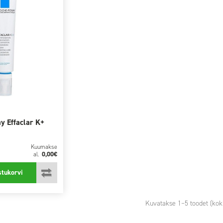
y Effaclar K+
Kuumakse
0,00€
al.
stukorvi
Kuvatakse
1
–5 toodet (kok