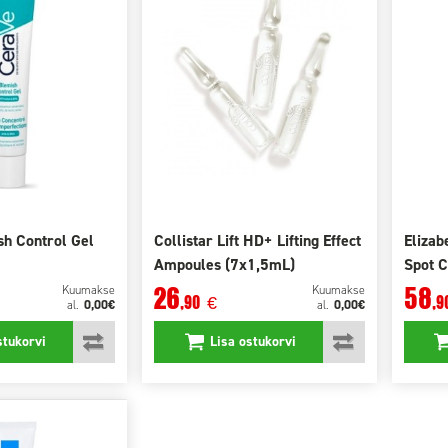
h Control Gel
Collistar Lift HD+ Lifting Effect
Elizab
Ampoules (7x1,5mL)
Spot C
Capsul
26
58
Kuumakse
Kuumakse
,90
,9
€
0,00€
0,00€
al.
al.
stukorvi
Lisa ostukorvi