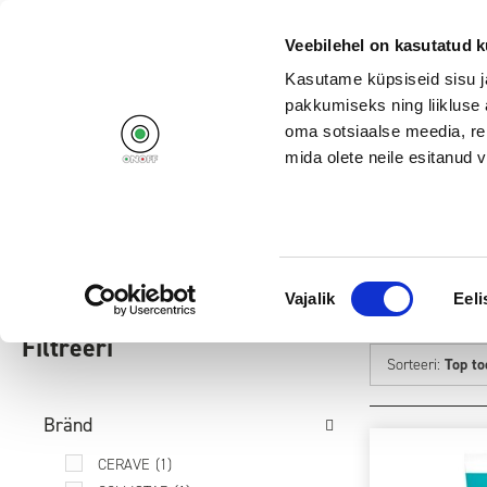
+372 662 11
Veebilehel on kasutatud k
Kasutame küpsiseid sisu j
pakkumiseks ning liikluse 
oma sotsiaalse meedia, re
mida olete neile esitanud
Tooted
Kampaaniad
Avalehele
/
Ilu ja tervis
/
Naiste näohooldus
/
Näoseerumid
Nõusoleku
Vajalik
Eeli
NÄOSEERUMID
valik
Filtreeri
Sorteeri:
Top t
Bränd
CERAVE
(1)