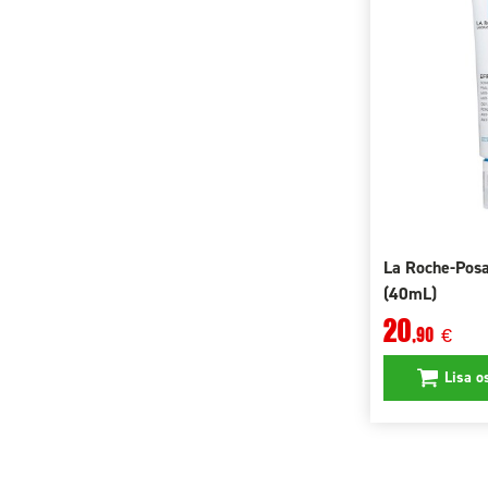
La Roche-Posa
(40mL)
20
,90
€
Lisa o