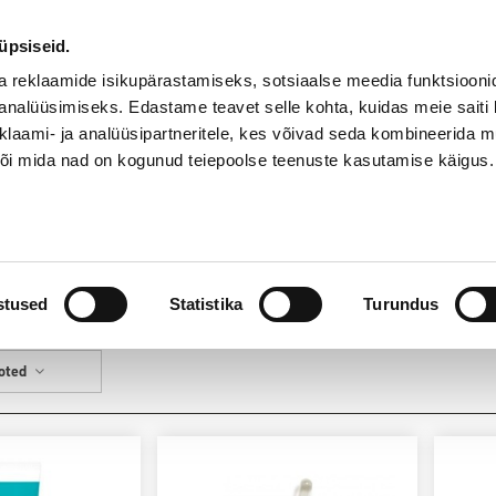
55
Kauplused
abi
onoff.ee
@
üpsiseid.
a reklaamide isikupärastamiseks, sotsiaalse meedia funktsiooni
analüüsimiseks. Edastame teavet selle kohta, kuidas meie saiti 
klaami- ja analüüsipartneritele, kes võivad seda kombineerida 
 või mida nad on kogunud teiepoolse teenuste kasutamise käigus.
HEA HIND
Teenused
stused
Statistika
Turundus
ooted