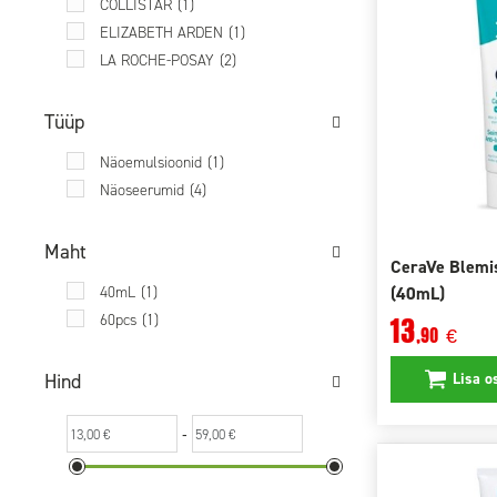
COLLISTAR
(1)
ELIZABETH ARDEN
(1)
LA ROCHE-POSAY
(2)
Tüüp
Näoemulsioonid
(1)
Näoseerumid
(4)
Maht
CeraVe Blemis
(40mL)
40mL
(1)
60pcs
(1)
13
,90
€
Lisa o
Hind
-