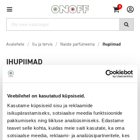
0
Avalehele
/
Ilu ja tervis
/
Naiste parfümeeria
/
Ihupiimad
IHUPIIMAD
Filters
Sorteeri:
Top tooted
Veebilehel on kasutatud küpsiseid.
Kasutame küpsiseid sisu ja reklaamide
isikupärastamiseks, sotsiaalse meedia funktsioonide
pakkumiseks ning liikluse analüüsimiseks. Edastame
teavet selle kohta, kuidas meie saiti kasutate, ka oma
sotsiaalse meedia, reklaami- ja analüüsipartneritele, kes