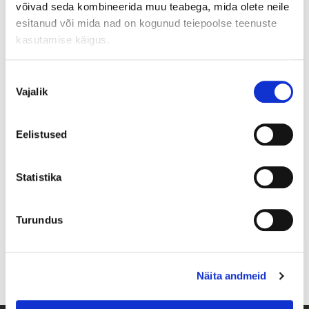
võivad seda kombineerida muu teabega, mida olete neile
esitanud või mida nad on kogunud teiepoolse teenuste
kasutamise käigus.
⬤ Poes saadaval
Nõusoleku
Vajalik
valik
Eelistused
Elizabeth Arden Green Tea
Versace Bright Crystal Body
Body Lotion (500mL)
Lotion (200mL)
Statistika
14
28
,90
€
,90
€
0,00€
Kuumakse
al.
0,00€
Kuumakse
al.
Lisa ostukorvi
Lisa ostukorvi
Turundus
Kuvatakse
1
–2 toodet (kokku 2)
Näita andmeid