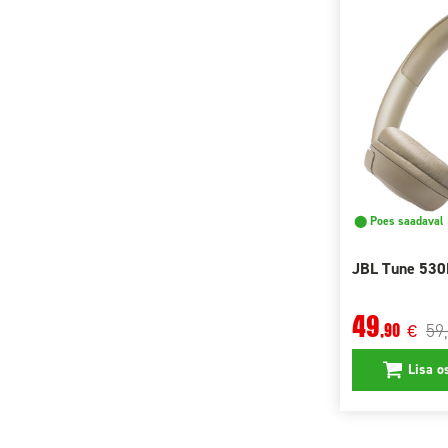
⬤ Poes saadaval
JBL Tune 530
49
59
,90
€
Lisa o