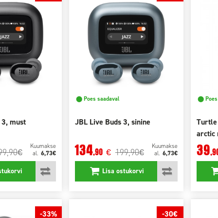
⬤ Poes saadaval
⬤ Poes 
 3, must
JBL Live Buds 3, sinine
Turtl
arctic
134
39
Kuumakse
Kuumakse
99,90
199,90
,90
,9
€
€
€
6,73€
6,73€
al.
al.
stukorvi
Lisa ostukorvi
-33%
-30€