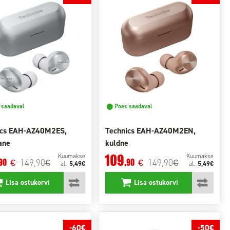
saadaval
⬤ Poes saadaval
ics EAH-AZ40M2ES,
Technics EAH-AZ40M2EN,
ane
kuldne
109
Kuumakse
Kuumakse
149,90
149,90
90
,90
€
€
€
€
5,49€
5,49€
al.
al.
Lisa ostukorvi
Lisa ostukorvi
-60€
-50€