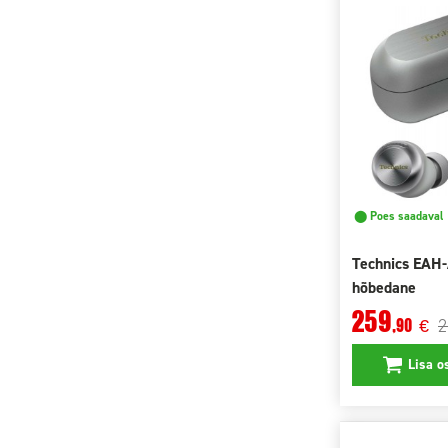
⬤ Poes saadaval
Technics EAH
hõbedane
259
2
,90
€
Lisa o