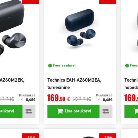
⬤ Poes saadaval
⬤ Poes 
-AZ60M2EK,
Technics EAH-AZ60M2EA,
Techn
tumesinine
hõbed
169
169
Kuumakse
Kuumakse
29,90
229,90
,90
,
€
€
€
8,48€
8,48€
al.
al.
stukorvi
Lisa ostukorvi