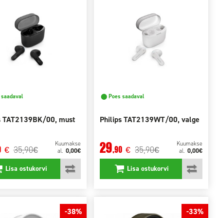
saadaval
⬤ Poes saadaval
ps TAT2139BK/00, must
Philips TAT2139WT/00, valge
29
Kuumakse
Kuumakse
35,90
35,90
0
,90
€
€
€
€
0,00€
0,00€
al.
al.
Lisa ostukorvi
Lisa ostukorvi
-38%
-33%