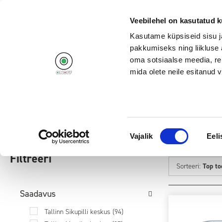
+372 662 11
Veebilehel on kasutatud k
Kasutame küpsiseid sisu j
pakkumiseks ning liikluse 
oma sotsiaalse meedia, re
mida olete neile esitanud
Tooted
Kampaaniad
Avalehele
/
Audio ja video
/
Kõrvaklapid
Nõusoleku
Vajalik
Eeli
KÕRVAKLAPID
valik
Filtreeri
Sorteeri:
Top t
Saadavus
Tallinn Sikupilli keskus
(94)