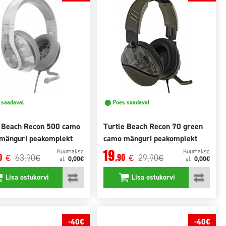
saadaval
⬤ Poes saadaval
e Beach Recon 500 camo
Turtle Beach Recon 70 green
 mänguri peakomplekt
camo mänguri peakomplekt
19
Kuumakse
Kuumakse
63,90
29,90
0
,90
€
€
€
€
0,00€
0,00€
al.
al.
Lisa ostukorvi
Lisa ostukorvi
-40€
-40€