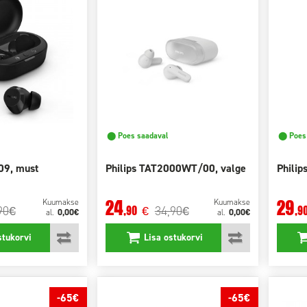
⬤ Poes saadaval
⬤ Poes 
09, must
Philips TAT2000WT/00, valge
Phili
24
29
Kuumakse
Kuumakse
90
34,90
,90
,9
€
€
€
0,00€
0,00€
al.
al.
stukorvi
Lisa ostukorvi
-65€
-65€