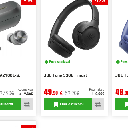
-40€
-17%
⬤ Poes saadaval
⬤ Poes 
-AZ100E-S,
JBL Tune 530BT must
JBL T
49
49
Kuumakse
Kuumakse
99,90
59,90
,90
,9
€
€
€
9,36€
0,00€
al.
al.
stukorvi
Lisa ostukorvi