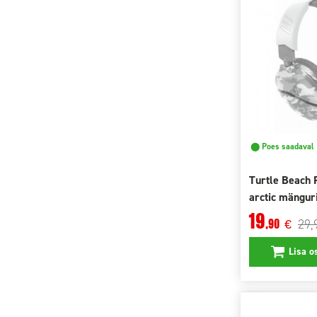
Shure
(3)
Skullcandy
(6)
Sony
(25)
Steelseries
(35)
TECHNICS
(12)
Trust
(5)
Turtle Beach
(46)
Xiaomi
(34)
Yamaha
(11)
⬤ Poes saadaval
Turtle Beach
arctic mängur
19
29,
,90
€
Lisa o