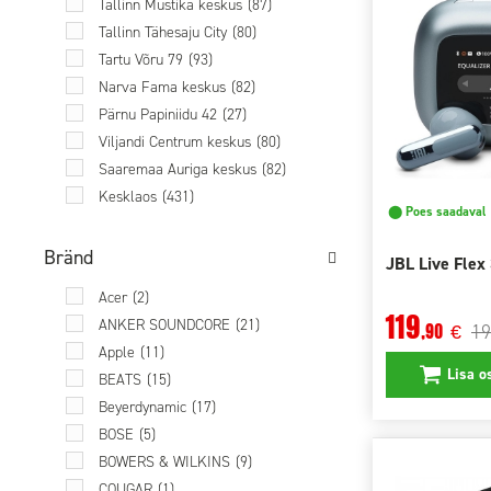
Tallinn Mustika keskus
(87)
Tallinn Tähesaju City
(80)
Tartu Võru 79
(93)
Narva Fama keskus
(82)
Pärnu Papiniidu 42
(27)
Viljandi Centrum keskus
(80)
Saaremaa Auriga keskus
(82)
Kesklaos
(431)
⬤ Poes saadaval
Bränd
JBL Live Flex 
Acer
(2)
119
ANKER SOUNDCORE
(21)
19
,90
€
Apple
(11)
Lisa o
BEATS
(15)
Beyerdynamic
(17)
BOSE
(5)
BOWERS & WILKINS
(9)
COUGAR
(1)