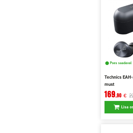
⬤ Poes saadaval
Technics EAH
must
169
2
,90
€
Lisa o