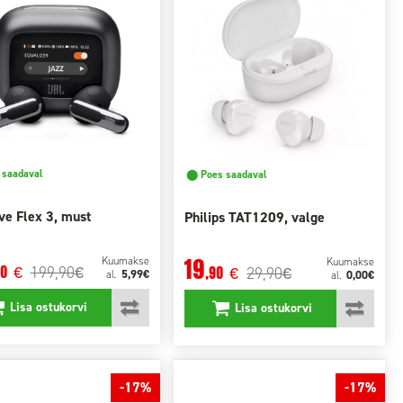
saadaval
⬤ Poes saadaval
ve Flex 3, must
Philips TAT1209, valge
19
Kuumakse
Kuumakse
199,90
90
29,90
€
€
,90
€
€
5,99€
al.
0,00€
al.
Lisa ostukorvi
Lisa ostukorvi
-17%
-17%