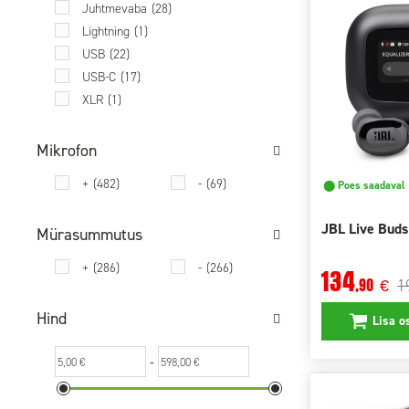
LINDY
(2)
Juhtmevaba
(28)
Logitech
(33)
Lightning
(1)
LORGAR
(4)
USB
(22)
MARSHALL
(1)
USB-C
(17)
MSI
(1)
XLR
(1)
Muse
(3)
Nedis
(1)
Mikrofon
Panasonic
(5)
Philips
(16)
+
(482)
-
(69)
⬤ Poes saadaval
Pioneer
(17)
JBL Live Buds
PORT CONNECT
(1)
Mürasummutus
Razer
(27)
+
(286)
-
(266)
134
REAL-EL
(6)
1
,90
€
Roccat
(1)
Hind
Rode
(4)
Lisa o
SBS
(12)
-
Sennheiser
(25)
Shokz
(19)