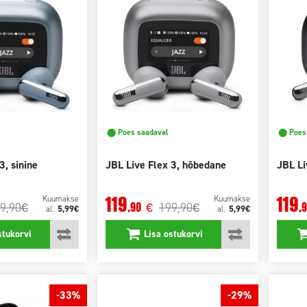
⬤ Poes saadaval
⬤ Poes 
3, sinine
JBL Live Flex 3, hõbedane
JBL Li
119
119
Kuumakse
Kuumakse
9,90
199,90
,90
,
€
€
€
5,99€
5,99€
al.
al.
stukorvi
Lisa ostukorvi
-33%
-29%