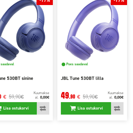
-17%
-17%
saadaval
⬤ Poes saadaval
une 530BT sinine
JBL Tune 530BT lilla
49
Kuumakse
Kuumakse
59,90
59,90
0
,90
€
€
€
€
0,00€
0,00€
al.
al.
Lisa ostukorvi
Lisa ostukorvi