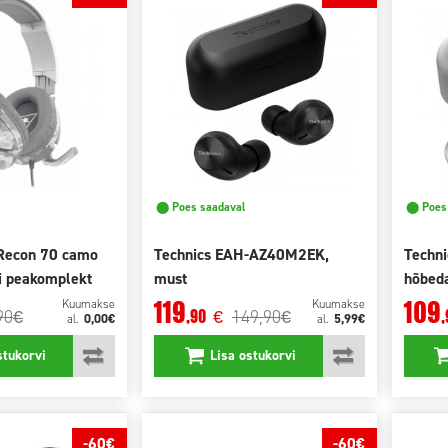
⬤ Poes saadaval
⬤ Poes 
 Recon 70 camo
Technics EAH-AZ40M2EK,
Techn
i peakomplekt
must
hõbed
119
109
Kuumakse
Kuumakse
90
149,90
,90
,
€
€
€
0,00€
5,99€
al.
al.
stukorvi
Lisa ostukorvi
-60€
-60€