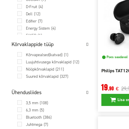
D-Fruit
(4)
Dell
(12)
Edifier
(7)
Energy Sistem
(4)
FIXED
(1)
Fractal Design
(2)
Kõrvaklappide tüüp
Fury
(1)
Kõrvapealsed(katvad)
(1)
Google
(1)
⬤ Poes saadaval
Luujuhtivusega kõrvaklapid
(12)
HP
(2)
Nööpkõrvaklapid
(211)
Philips TAT12
Huawei
(14)
Suured kõrvaklapid
(327)
HYPERX
(9)
19
Jabra
(7)
29,
,90
€
Ühendusliides
Jam
(1)
Lisa o
JAZ
(2)
3,5 mm
(108)
JBL
(40)
6,3 mm
(5)
Koss
(6)
Bluetooth
(386)
Lenovo
(7)
Juhtmega
(7)