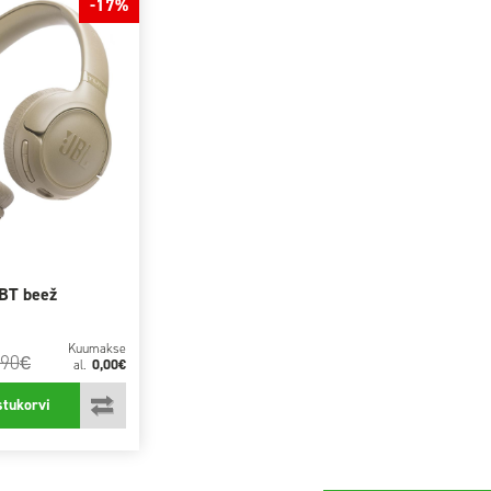
-17%
BT beež
Kuumakse
,90
€
0,00€
al.
stukorvi