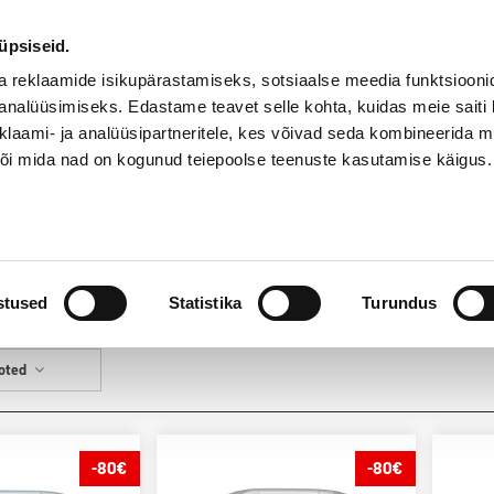
55
Kauplused
abi
onoff.ee
@
üpsiseid.
a reklaamide isikupärastamiseks, sotsiaalse meedia funktsiooni
analüüsimiseks. Edastame teavet selle kohta, kuidas meie saiti 
klaami- ja analüüsipartneritele, kes võivad seda kombineerida 
 või mida nad on kogunud teiepoolse teenuste kasutamise käigus.
HEA HIND
Teenused
stused
Statistika
Turundus
ooted
-80€
-80€