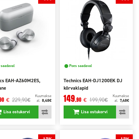
saadaval
⬤ Poes saadaval
ics EAH-AZ60M2ES,
Technics EAH-DJ1200EK DJ
ane
kõrvaklapid
149
Kuumakse
Kuumakse
229,90
199,90
90
,90
€
€
€
€
8,48€
7,48€
al.
al.
Lisa ostukorvi
Lisa ostukorvi