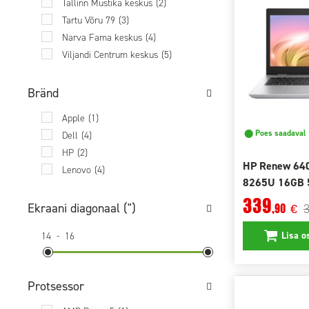
Tallinn Mustika keskus
(2)
Tartu Võru 79
(3)
Narva Fama keskus
(4)
Viljandi Centrum keskus
(5)
Bränd
Apple
(1)
⬤ Poes saadaval
Dell
(4)
HP
(2)
HP Renew 640
Lenovo
(4)
8265U 16GB 
Win11 Pro
339
Ekraani diagonaal (")
,90
€
Lisa o
14
-
16
Protsessor