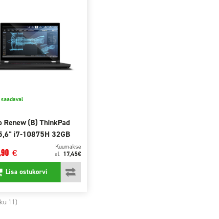
saadaval
o Renew (B) ThinkPad
5,6" i7-10875H 32GB
SD
Kuumakse
,90
€
17,45€
al.
Lisa ostukorvi
ku 11)