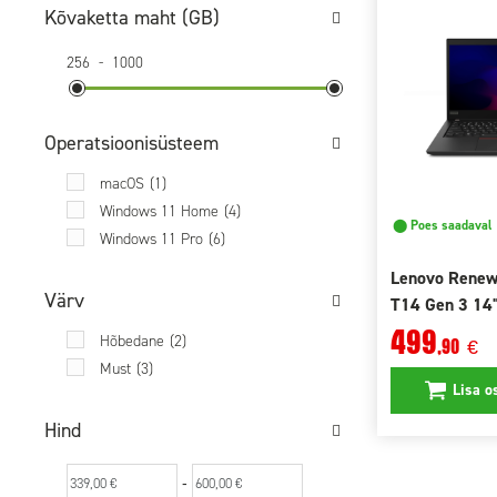
Kõvaketta maht (GB)
256
-
1000
Operatsioonisüsteem
macOS
(1)
Windows 11 Home
(4)
⬤ Poes saadaval
Windows 11 Pro
(6)
Lenovo Renew
Värv
T14 Gen 3 14
512GB SSD
499
Hõbedane
(2)
,90
€
Must
(3)
Lisa o
Hind
-