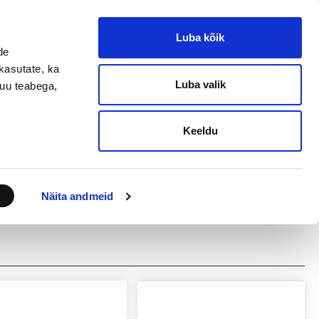
ET
EN
RU
Logi sisse
Luba kõik
de
VÕRDLE
OSTUKORV
kasutate, ka
0
toode(t)
0
toode(t)
-
0,00 €
Luba valik
muu teabega,
Ostuinfo
Klienditugi
Keeldu
Näita andmeid