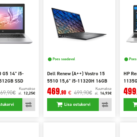
⬤ Poes saadaval
⬤ Poes 
 G5 14" i5-
Dell Renew (A++) Vostro 15
HP Re
512GB SSD
5510 15,6" i5-11320H 16GB
1135G
512GB SSD
Win11
469
499
Kuumakse
Kuumakse
369,90
499,90
,90
€
€
€
12,25€
16,93€
al.
al.
stukorvi
Lisa ostukorvi