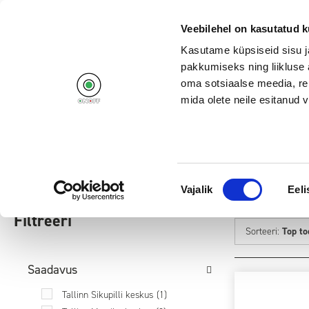
+372 662 11
Veebilehel on kasutatud k
Kasutame küpsiseid sisu j
pakkumiseks ning liikluse 
oma sotsiaalse meedia, re
mida olete neile esitanud
Tooted
Kampaaniad
Avalehele
/
Arvutid ja lisad
/
Sülearvutid
/
Taastatud sülearvutid
Nõusoleku
Vajalik
Eeli
TAASTATUD SÜLEARVUTID
valik
Filtreeri
Sorteeri:
Top t
Saadavus
Tallinn Sikupilli keskus
(1)