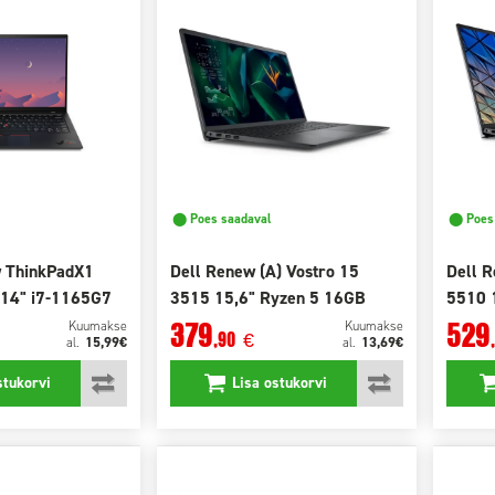
⬤ Poes saadaval
⬤ Poes 
 ThinkPadX1
Dell Renew (A) Vostro 15
Dell R
 14" i7-1165G7
3515 15,6" Ryzen 5 16GB
5510 
SSD
512GB SSD
512GB
379
529
Kuumakse
Kuumakse
,90
€
15,99€
13,69€
al.
al.
stukorvi
Lisa ostukorvi