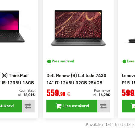
⬤ Poes saadaval
⬤ Poes 
 (B) ThinkPad
Dell Renew (B) Latitude 7430
Lenov
" i5-1235U 16GB
14" i7-1265U 32GB 256GB
P15 1
SSD
1TB S
559
599
Kuumakse
Kuumakse
,90
€
18,01€
16,28€
al.
al.
stukorvi
Lisa ostukorvi
Kuvatakse
1
–11 toodet (kok