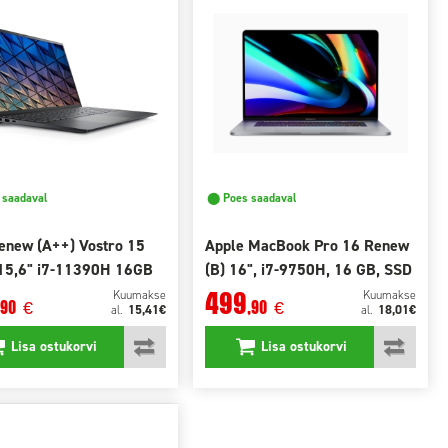
saadaval
⬤ Poes saadaval
enew (A++) Vostro 15
Apple MacBook Pro 16 Renew
15,6" i7-11390H 16GB
(B) 16", i7-9750H, 16 GB, SSD
 SSD
512 GB
499
Kuumakse
Kuumakse
,90
,90
€
€
15,41€
18,01€
al.
al.
Lisa ostukorvi
Lisa ostukorvi