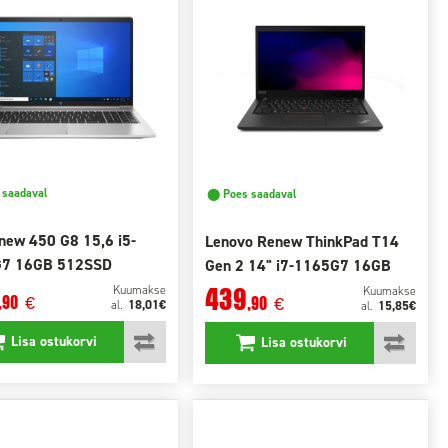
saadaval
⬤ Poes saadaval
new 450 G8 15,6 i5-
Lenovo Renew ThinkPad T14
7 16GB 512SSD
Gen 2 14" i7-1165G7 16GB
Pro
512GB SSD
439
Kuumakse
Kuumakse
,90
€
,90
€
18,01€
al.
15,85€
al.
Lisa ostukorvi
Lisa ostukorvi