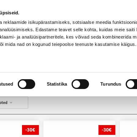
55
Kauplused
abi
onoff.ee
@
üpsiseid.
a reklaamide isikupärastamiseks, sotsiaalse meedia funktsiooni
analüüsimiseks. Edastame teavet selle kohta, kuidas meie saiti 
klaami- ja analüüsipartneritele, kes võivad seda kombineerida 
 või mida nad on kogunud teiepoolse teenuste kasutamise käigus.
HEA HIND
Teenused
stused
Statistika
Turundus
ooted
-30€
-30€