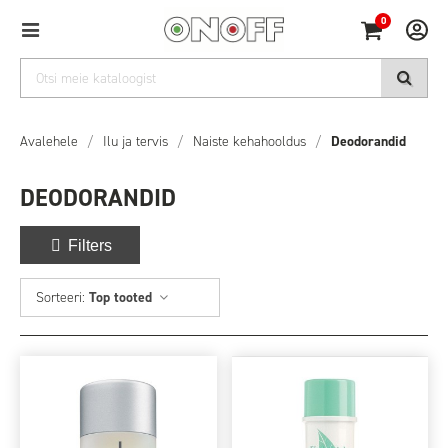
0
Avalehele
/
Ilu ja tervis
/
Naiste kehahooldus
/
Deodorandid
DEODORANDID
Filters
Sorteeri:
Top tooted