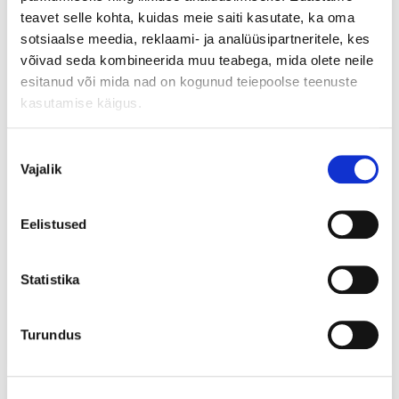
teavet selle kohta, kuidas meie saiti kasutate, ka oma
sotsiaalse meedia, reklaami- ja analüüsipartneritele, kes
võivad seda kombineerida muu teabega, mida olete neile
esitanud või mida nad on kogunud teiepoolse teenuste
kasutamise käigus.
Nõusoleku
Vajalik
valik
Eelistused
Collistar Multi Active
Lancome Bocage Gentle
Deodorant 24H Without
Smooth Deodorant Cream
Aluminium Salts (100mL)
(50mL)
Statistika
14
24
,90
,90
€
€
0,00€
0,00€
Kuumakse
al.
Kuumakse
al.
Lisa ostukorvi
Lisa ostukorvi
Turundus