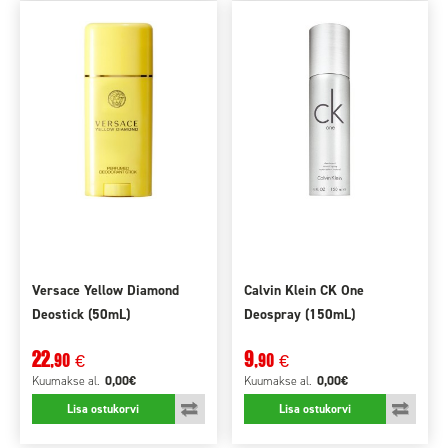
Versace Yellow Diamond
Calvin Klein CK One
Deostick (50mL)
Deospray (150mL)
22
9
,90
,90
€
€
0,00€
0,00€
Kuumakse
al.
Kuumakse
al.
Lisa ostukorvi
Lisa ostukorvi