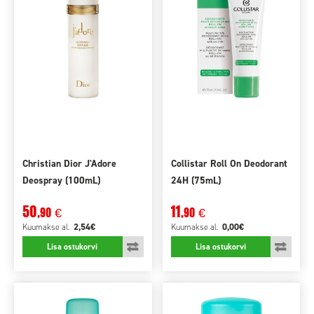
Christian Dior J'Adore
Collistar Roll On Deodorant
Deospray (100mL)
24H (75mL)
50
11
,90
,90
€
€
2,54€
0,00€
Kuumakse
al.
Kuumakse
al.
Lisa ostukorvi
Lisa ostukorvi