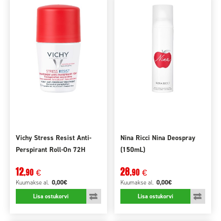
Vichy Stress Resist Anti-
Nina Ricci Nina Deospray
Perspirant Roll-On 72H
(150mL)
(50mL)
12
28
,90
,90
€
€
0,00€
0,00€
Kuumakse
al.
Kuumakse
al.
Lisa ostukorvi
Lisa ostukorvi