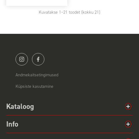
Kuvatakse
1
–21 toodet (kokku 21)
Andmekaitsetingimused
Küpsiste kasutamine
Kataloog
Info