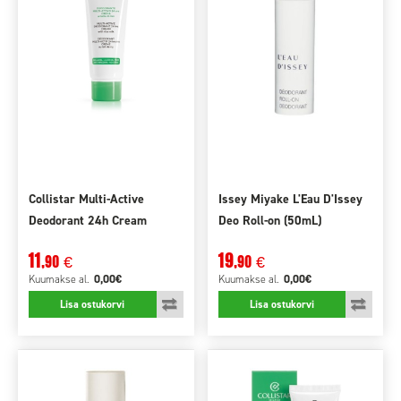
Collistar Multi-Active
Issey Miyake L'Eau D'Issey
Deodorant 24h Cream
Deo Roll-on (50mL)
(75mL)
11
19
,90
,90
€
€
0,00€
0,00€
Kuumakse
al.
Kuumakse
al.
Lisa ostukorvi
Lisa ostukorvi