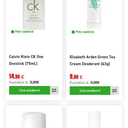
⬤ Poes saadaval
⬤ Poes saadaval
Calvin Klein CK One
Elizabeth Arden Green Tea
Deostick (75mL)
Cream Deodorant (43g)
14
9
,90
€
,90
€
0,00€
Kuumakse
al.
0,00€
Kuumakse
al.
Lisa ostukorvi
Lisa ostukorvi