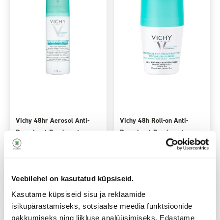
Vichy 48hr Aerosol Anti-
Vichy 48h Roll-on Anti-
Perspirant Deodorant
Perspirant Deodorant
(125mL)
(50mL) Sensitive Skin
12
12
,90
,90
€
€
0,00€
0,00€
Kuumakse
al.
Kuumakse
al.
Lisa ostukorvi
Lisa ostukorvi
Veebilehel on kasutatud küpsiseid.
Kasutame küpsiseid sisu ja reklaamide
isikupärastamiseks, sotsiaalse meedia funktsioonide
pakkumiseks ning liikluse analüüsimiseks. Edastame