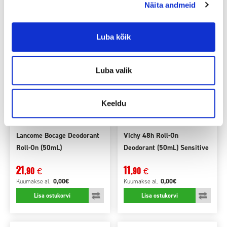
Näita andmeid
Luba kõik
Luba valik
Keeldu
Lancome Bocage Deodorant
Vichy 48h Roll-On
Roll-On (50mL)
Deodorant (50mL) Sensitive
& Depilated Skin
21
11
,90
,90
€
€
0,00€
0,00€
Kuumakse
al.
Kuumakse
al.
Lisa ostukorvi
Lisa ostukorvi