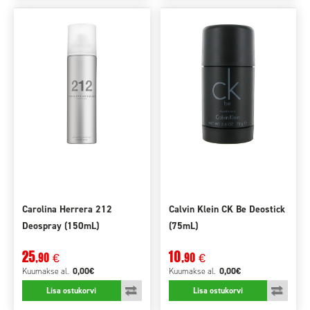
Carolina Herrera 212
Calvin Klein CK Be Deostick
Deospray (150mL)
(75mL)
25
10
,90
,90
€
€
0,00€
0,00€
Kuumakse
al.
Kuumakse
al.
Lisa ostukorvi
Lisa ostukorvi