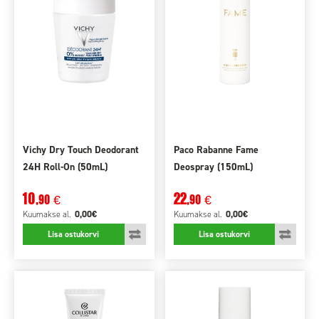
Vichy Dry Touch Deodorant
Paco Rabanne Fame
24H Roll-On (50mL)
Deospray (150mL)
10
22
,90
,90
€
€
0,00€
0,00€
Kuumakse
al.
Kuumakse
al.
Lisa ostukorvi
Lisa ostukorvi