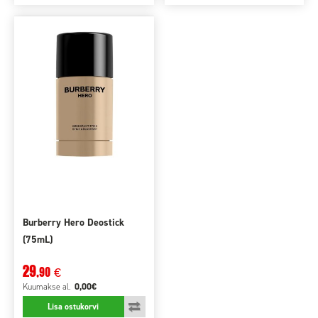
Burberry Hero Deostick
(75mL)
29
,90
€
0,00€
Kuumakse
al.
Lisa ostukorvi