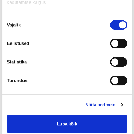
kasutamise käigus.
Nõusoleku
Vajalik
valik
Lisa ostukorvi
Eelistused
0-7 tööpäeva
Statistika
0-1 tööpäeva (kui kaup on valitud poes ja tulete ise järele)
1-4 tööpäeva (kui tellite transpordi)
4-7 tööpäeva (toome kauba valitud poodi)
Turundus
5+ tk
Näita andmeid
Toote saadavus
Luba kõik