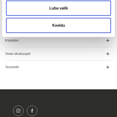
Periood
Luba valik
*Arvutus on ligikaudne ja võib erineda Teile pakutavatest
tingimustest.
Keeldu
Kirjeldus
Toote üksikasjad
Tarneinfo