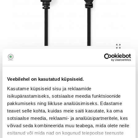
Veebilehel on kasutatud küpsiseid.
Kasutame küpsiseid sisu ja reklaamide
Nedis CCGB60100BK20 USB A
isikupärastamiseks, sotsiaalse meedia funktsioonide
otsik-B otsik, 2m
pakkumiseks ning liikluse analüüsimiseks. Edastame
teavet selle kohta, kuidas meie saiti kasutate, ka oma
903022304
sotsiaalse meedia, reklaami- ja analüüsipartneritele, kes
CCGB60100BK20
võivad seda kombineerida muu teabega, mida olete neile
5
esitanud või mida nad on kogunud teiepoolse teenuste
,90
€