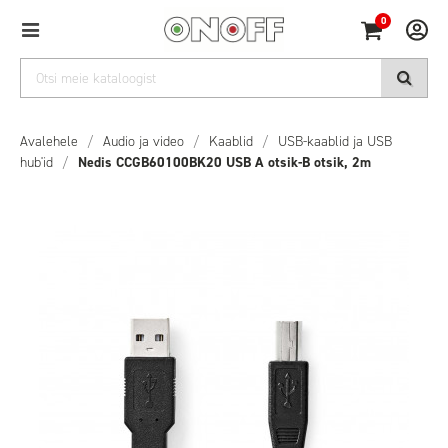
0
Avalehele
/
Audio ja video
/
Kaablid
/
USB-kaablid ja USB
hub'id
/
Nedis CCGB60100BK20 USB A otsik-B otsik, 2m