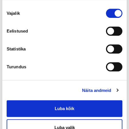
Nõusoleku
Vajalik
valik
Lisa ostukorvi
Eelistused
Statistika
3-5 tööpäeva
Turundus
4 tk
Saadaval ainult e-poes
Näita andmeid
Luba kõik
Periood
*Arvutus on ligikaudne ja võib erineda Teile pakutavatest
tingimustest.
Luba valik