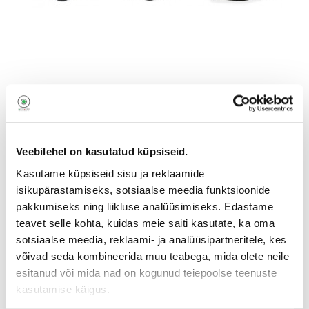
Veebilehel on kasutatud küpsiseid.
Kasutame küpsiseid sisu ja reklaamide
isikupärastamiseks, sotsiaalse meedia funktsioonide
Joby kiirkinnituskomplekt QR
pakkumiseks ning liikluse analüüsimiseks. Edastame
teavet selle kohta, kuidas meie saiti kasutate, ka oma
Plate Pack 3K
sotsiaalse meedia, reklaami- ja analüüsipartneritele, kes
194168
võivad seda kombineerida muu teabega, mida olete neile
JB01554-0WW
esitanud või mida nad on kogunud teiepoolse teenuste
kasutamise käigus.
10
,90
€