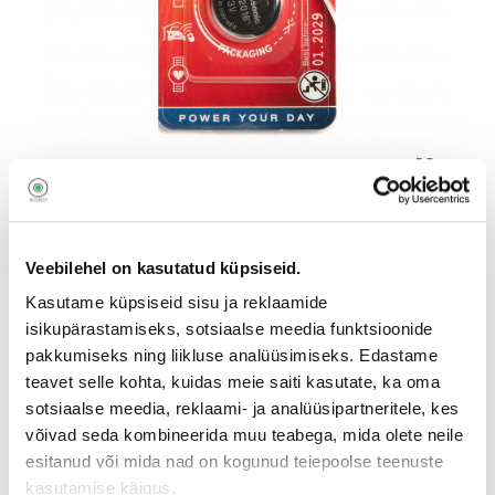
Veebilehel on kasutatud küpsiseid.
Kasutame küpsiseid sisu ja reklaamide
Panasonic CR2016/1B
isikupärastamiseks, sotsiaalse meedia funktsioonide
pakkumiseks ning liikluse analüüsimiseks. Edastame
6520176
teavet selle kohta, kuidas meie saiti kasutate, ka oma
6304
sotsiaalse meedia, reklaami- ja analüüsipartneritele, kes
võivad seda kombineerida muu teabega, mida olete neile
1
,90
€
esitanud või mida nad on kogunud teiepoolse teenuste
kasutamise käigus.