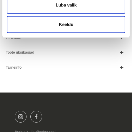
Luba valik
*Arvutus on ligikaudne ja võib erineda Teile pakutavatest
tingimustest.
Keeldu
Kirjeldus
Toote üksikasjad
Tarneinfo
Andmekaitsetingimused