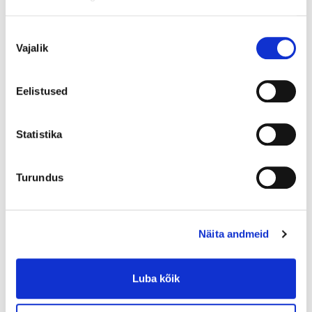
Nõusoleku
Lisa ostukorvi
Vajalik
valik
Eelistused
0-7 tööpäeva
0-1 tööpäeva (kui kaup on valitud poes ja tulete ise järele)
Statistika
1-4 tööpäeva (kui tellite transpordi)
4-7 tööpäeva (toome kauba valitud poodi)
Turundus
5+ tk
Toote saadavus
Näita andmeid
Luba kõik
Periood