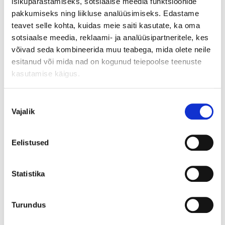
239
,90
isikupärastamiseks, sotsiaalse meedia funktsioonide
€
pakkumiseks ning liikluse analüüsimiseks. Edastame
teavet selle kohta, kuidas meie saiti kasutate, ka oma
sotsiaalse meedia, reklaami- ja analüüsipartneritele, kes
Lisagarantii 2+3 aastat
+54
€
võivad seda kombineerida muu teabega, mida olete neile
esitanud või mida nad on kogunud teiepoolse teenuste
Lisa ostukorvi
kasutamise käigus.
Nõusoleku
Vajalik
valik
19,99
0% intress 12 kuud!
Vaata lähemalt siit!
€
12 kuud
x
Eelistused
0-7 tööpäeva
Statistika
0-1 tööpäeva (kui kaup on valitud poes ja tulete ise järele)
1-4 tööpäeva (kui tellite transpordi)
4-7 tööpäeva (toome kauba valitud poodi)
Turundus
5+ tk