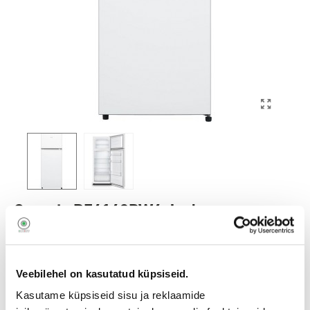
Gorenje RF4142PW4 Jenky
241088503
20001339
Veebilehel on kasutatud küpsiseid.
259,90
€
-20€
Kasutame küpsiseid sisu ja reklaamide