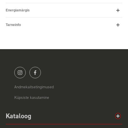
Energiamärgis
Tarneinfo
Andmekaitsetingimused
Küpsiste kasutamine
Kataloog