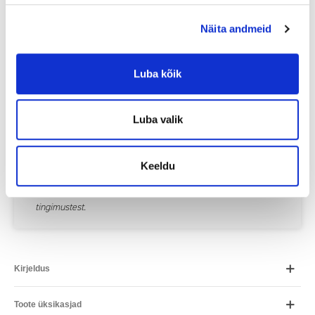
Toote saadavus
Näita andmeid
Luba kõik
Periood
Luba valik
ESTO
19.99
€ / kuus
Placet
19.99
€ / kuus
Keeldu
Inbank
23.34
€ / kuus
*Arvutus on ligikaudne ja võib erineda Teile pakutavatest
tingimustest.
Kirjeldus
Toote üksikasjad