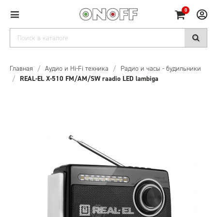
0
Главная
/
Аудио и Hi-Fi техника
/
Радио и часы - будильники
/
REAL-EL X-510 FM/AM/SW raadio LED lambiga