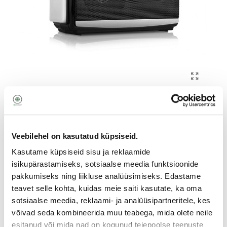
Veebilehel on kasutatud küpsiseid.
REAL-EL X-510 FM/AM/SW
Kasutame küpsiseid sisu ja reklaamide
isikupärastamiseks, sotsiaalse meedia funktsioonide
raadio LED lambiga
pakkumiseks ning liikluse analüüsimiseks. Edastame
9030240127
teavet selle kohta, kuidas meie saiti kasutate, ka oma
X-510
sotsiaalse meedia, reklaami- ja analüüsipartneritele, kes
võivad seda kombineerida muu teabega, mida olete neile
19
,90
€
esitanud või mida nad on kogunud teiepoolse teenuste