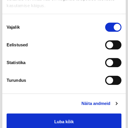
kasutamise käigus.
Nõusoleku
Vajalik
В корзину
valik
Eelistused
0-7 рабочих дней
0-1 рабочих дня (если товар есть в выбранном магазине и вы
Statistika
забираете его сами)
1-4 рабочих дня (с доставкой на дом)
Turundus
4-7 рабочих дней (доставим товар в выбранный магазин)
5+ шт.
Näita andmeid
Наличие товара
Luba kõik