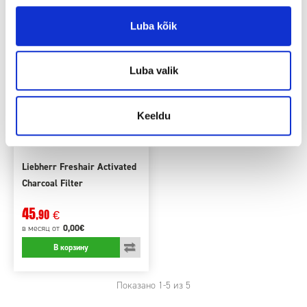
Luba kõik
Luba valik
Keeldu
Liebherr Freshair Activated
Charcoal Filter
45
,90
€
0,00€
в месяц
от
В корзину
Показано
1
-5 из 5