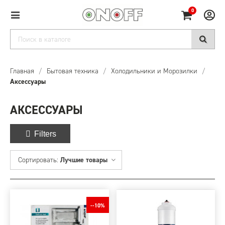
0
Главная
/
Бытовая техника
/
Холодильники и Морозилки
/
Аксессуары
АКСЕССУАРЫ
Filters
Сортировать:
Лучшие товары
--10%