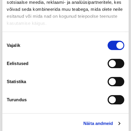
sotsiaalse meedia, reklaami- ja analüüsipartneritele, kes
võivad seda kombineerida muu teabega, mida olete neile
esitanud või mida nad on kogunud teiepoolse teenuste
kasutamise käigus.
Nõusoleku
⬤ В наличии в магазине
Vajalik
valik
Eelistused
Samsung HAFIN2
Liebherr SmartDeviceBox
söeveefilter Side-By-Side
2.0
Statistika
külmikule
49
79
,90
,90
€
€
0,00€
3,99€
в месяц
от
в месяц
от
Turundus
В корзину
В корзину
Näita andmeid