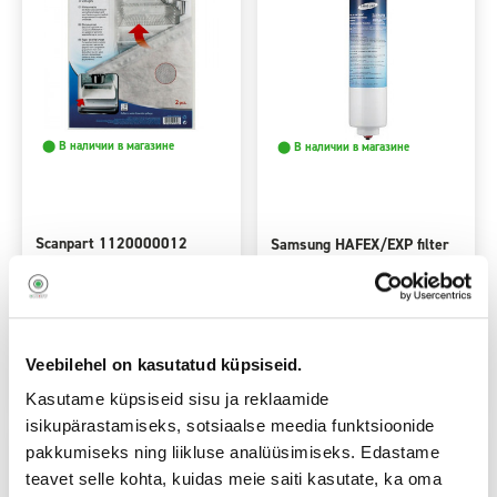
⬤ В наличии в магазине
⬤ В наличии в магазине
Scanpart 1120000012
Samsung HAFEX/EXP filter
külmiku sulatusmatid
8
79
9,90
,90
€
€
€
0,00€
3,94€
в месяц
от
в месяц
от
Veebilehel on kasutatud küpsiseid.
В корзину
В корзину
Kasutame küpsiseid sisu ja reklaamide
isikupärastamiseks, sotsiaalse meedia funktsioonide
pakkumiseks ning liikluse analüüsimiseks. Edastame
teavet selle kohta, kuidas meie saiti kasutate, ka oma