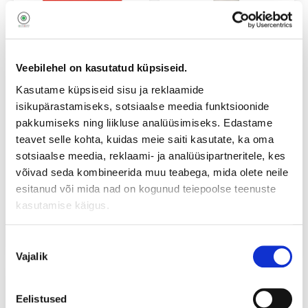
Veebilehel on kasutatud küpsiseid.
Kasutame küpsiseid sisu ja reklaamide
isikupärastamiseks, sotsiaalse meedia funktsioonide
pakkumiseks ning liikluse analüüsimiseks. Edastame
teavet selle kohta, kuidas meie saiti kasutate, ka oma
Schwarzkopf Professional
Tigi Bed Head Wave Rider
sotsiaalse meedia, reklaami- ja analüüsipartneritele, kes
Osis+ Mighty Matte (100
Versatil Styling Cream
võivad seda kombineerida muu teabega, mida olete neile
mL)
(100mL)
esitanud või mida nad on kogunud teiepoolse teenuste
9
10
,90
€
,90
€
kasutamise käigus.
0,00€
в месяц
от
0,00€
в месяц
от
В корзину
В корзину
Nõusoleku
Vajalik
valik
Eelistused