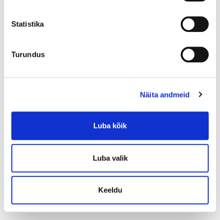
Statistika
Turundus
Näita andmeid
Inebrya Style-In Blow Dry
Hydro Gel Pre-Drying
Luba kõik
(150mL)
7
,90
€
Luba valik
0,00€
в месяц
от
В корзину
Keeldu
Показано
1
-3 из 3