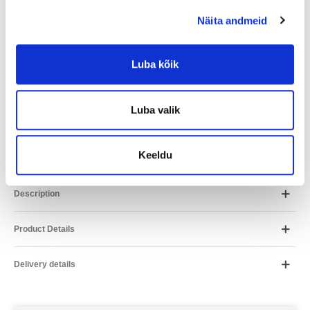
Lease
Period
Näita andmeid
ESTO
12.24
€ / month
Luba kõik
Placet
12.24
€ / month
Inbank
14.83
€ / month
Luba valik
*Arvutus on ligikaudne ja võib erineda Teile pakutavatest
tingimustest.
Keeldu
Description
Product Details
Delivery details