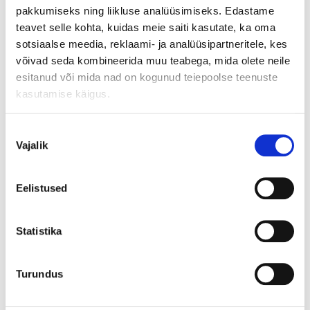
pakkumiseks ning liikluse analüüsimiseks. Edastame
146
,90
€
teavet selle kohta, kuidas meie saiti kasutate, ka oma
sotsiaalse meedia, reklaami- ja analüüsipartneritele, kes
võivad seda kombineerida muu teabega, mida olete neile
esitanud või mida nad on kogunud teiepoolse teenuste
kasutamise käigus.
Add to cart
Nõusoleku
Vajalik
valik
12,24
0% intress 12 kuud!
Vaata lähemalt siit!
€
12 kuud
x
Eelistused
3-5 workdays
5+ items
Statistika
Only in e-store
Turundus