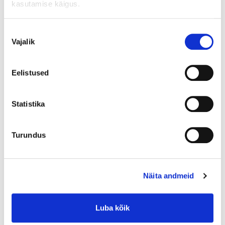
kasutamise käigus.
Nõusoleku
Vajalik
valik
Add to cart
Eelistused
0-7 workdays
Statistika
0-1 workdays (product in store and will collect from store)
1-4 workdays (delivery with courier)
4-7 workdays (shop-to-shop delivery)
Turundus
3 items
Näita andmeid
Product availability
Luba kõik