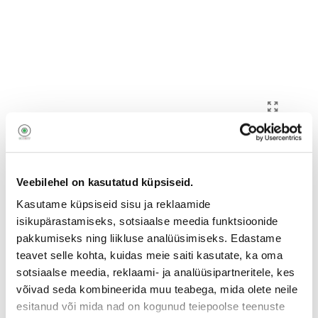
Veebilehel on kasutatud küpsiseid.
Kasutame küpsiseid sisu ja reklaamide
HP 143A Neverstop tooneri
isikupärastamiseks, sotsiaalse meedia funktsioonide
täitekomplekt
pakkumiseks ning liikluse analüüsimiseks. Edastame
teavet selle kohta, kuidas meie saiti kasutate, ka oma
3823013
sotsiaalse meedia, reklaami- ja analüüsipartneritele, kes
W1143A
võivad seda kombineerida muu teabega, mida olete neile
19
esitanud või mida nad on kogunud teiepoolse teenuste
,90
€