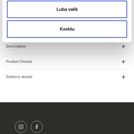
Lease
Period
Luba valik
*Arvutus on ligikaudne ja võib erineda Teile pakutavatest
tingimustest.
Keeldu
Description
Product Details
Delivery details