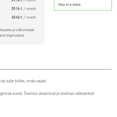
29.16
€ / month
Only in e-store
29.16
€ / month
33.42
€ / month
ikaudne ja võib erineda
est tingimustest.
ub sulle kõike, mida vajad.
imise kunst. Šveitsis disainitud ja testitud välklambid