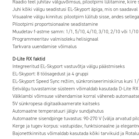
Raadio teel juhitav välguvõimsus, pilootpirni lülitamine, kiir
Juhi kõiki välgu seadistusi EL-Skyport äpiga, mis on saadav
Visuaalne välgu kinnitus: pilootpirn lülitub sisse, andes sell
Pilootpirni proportsionaalne seadistamine
Muudetav f-astme samm: 1/1, 5/10, 4/10, 3/10, 2/10 või 1/10
Programmeeritav valmisoleku helisignaal
Tarkvara uuendamise võimalus
D-Lite RX faktid
Integreeritud EL-Skyport vastuvõtja välgu päästmiseks
EL-Skyport: 8 töösagedust ja 4 gruppi
EL-Skyport Speed Sync režiim, sünkroniseerimiskiirus kuni 1
Eelvälgu tuvastamise süsteem võimaldab kasutada D-Lite RX
Välklambi võimsuse vähendamise korral väheneb automaatsel
5V sünkropesa digitaalkaamerate kaitseks
Automaatne temperatuuri jälgiv sundjahutus
Automaatne sisendpinge tuvastus: 90-270 V (välja arvatud pil
Kerge ja tugev korpus: vastupidav, funktsionaalne ja elegantn
Bajonettkinnitus võimaldab kasutada kõiki tarvikuid ja Rotal