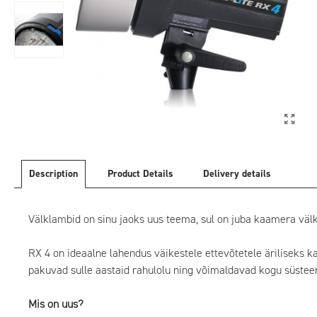
Description
Product Details
Delivery details
Välklambid on sinu jaoks uus teema, sul on juba kaamera välk
RX 4 on ideaalne lahendus väikestele ettevõtetele äriliseks k
pakuvad sulle aastaid rahulolu ning võimaldavad kogu süstee
Mis on uus?