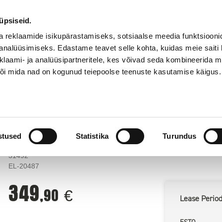
55
Stores
abi
onoff.ee
@
üpsiseid.
a reklaamide isikupärastamiseks, sotsiaalse meedia funktsiooni
analüüsimiseks. Edastame teavet selle kohta, kuidas meie saiti 
klaami- ja analüüsipartneritele, kes võivad seda kombineerida 
 või mida nad on kogunud teiepoolse teenuste kasutamise käigus.
GOOD PRICE
Services
älk D-Lite RX 4 (20487)
Elinchrom stuudiovälk D-Lite RX 4 (20487
stused
Statistika
Turundus
31492
EL-20487
349
,90
€
Lease
Perio