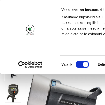
+372 662 11
Veebilehel on kasutatud k
Kasutame küpsiseid sisu j
pakkumiseks ning liikluse 
oma sotsiaalse meedia, re
mida olete neile esitanud
Products
Campaigns
Home
/
Photo and camcoders
/
Studio flashes
/
Elinchrom stuudiov
Nõusoleku
Vajalik
Eeli
valik