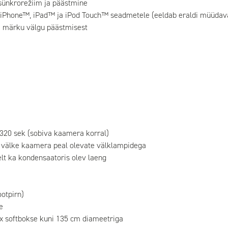
e sünkrorežiim ja päästmine
al iPhone™, iPad™ ja iPod Touch™ seadmetele (eeldab eraldi müüdav
ega märku välgu päästmisest
/320 sek (sobiva kaamera korral)
 välke kaamera peal olevate välklampidega
t ka kondensaatoris olev laeng
ootpirn)
e
ux softbokse kuni 135 cm diameetriga