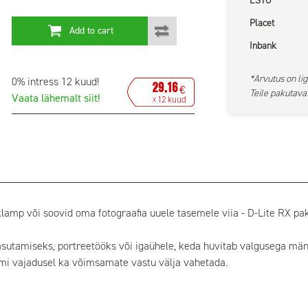
ESTO
Placet
Add to cart
Inbank
*Arvutus on lig
0% intress 12 kuud!
29,16
€
Teile pakutavat
Vaata lähemalt siit!
12 kuud
x
lamp või soovid oma fotograafia uuele tasemele viia - D-Lite RX pak
asutamiseks, portreetööks või igaühele, keda huvitab valgusega mäng
mi vajadusel ka võimsamate vastu välja vahetada.