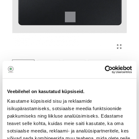
Veebilehel on kasutatud küpsiseid.
Samsung SSD 870 EVO 4TB MZ-
77E4T0
Kasutame küpsiseid sisu ja reklaamide
isikupärastamiseks, sotsiaalse meedia funktsioonide
1321627
pakkumiseks ning liikluse analüüsimiseks. Edastame
MZ-77E4T0B/EU
teavet selle kohta, kuidas meie saiti kasutate, ka oma
sotsiaalse meedia, reklaami- ja analüüsipartneritele, kes
1707
€
võivad seda kombineerida muu teabega, mida olete neile