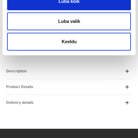
Luba kõik
ESTO
142.25
€ / month
Placet
142.25
€ / month
Luba valik
Inbank
157.71
€ / month
*Arvutus on ligikaudne ja võib erineda Teile pakutavatest
Keeldu
tingimustest.
Description
Product Details
Delivery details