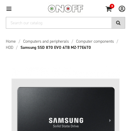
0
Home
/
Computers and peripherals
/
Computer components
/
HDD
/
Samsung SSD 870 EVO 4TB MZ-77E4T0