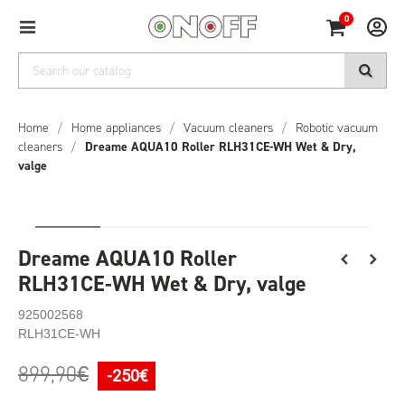
0
Home
/
Home appliances
/
Vacuum cleaners
/
Robotic vacuum
cleaners
/
Dreame AQUA10 Roller RLH31CE-WH Wet & Dry,
valge
Dreame AQUA10 Roller
RLH31CE-WH Wet & Dry, valge
925002568
RLH31CE-WH
899,90
€
-250€