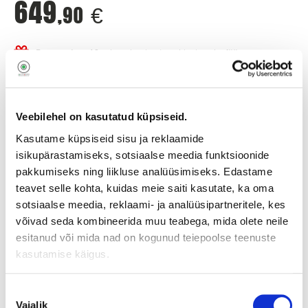
649
,90
€
Dreame Aqua10 robottolmuimejaga kingituseks föön
Veebilehel on kasutatud küpsiseid.
Kasutame küpsiseid sisu ja reklaamide
Add to cart
isikupärastamiseks, sotsiaalse meedia funktsioonide
pakkumiseks ning liikluse analüüsimiseks. Edastame
teavet selle kohta, kuidas meie saiti kasutate, ka oma
sotsiaalse meedia, reklaami- ja analüüsipartneritele, kes
54,16
0% intress 12 kuud!
Vaata lähemalt siit!
€
võivad seda kombineerida muu teabega, mida olete neile
12 kuud
x
esitanud või mida nad on kogunud teiepoolse teenuste
kasutamise käigus.
0-7 workdays
0-1 workdays (product in store and will collect from store)
1-4 workdays (delivery with courier)
Nõusoleku
4-7 workdays (shop-to-shop delivery)
Vajalik
valik