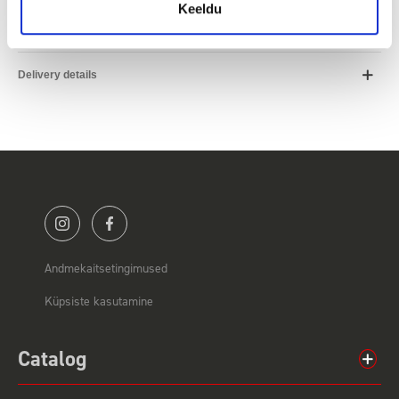
Keeldu
Product Details
Delivery details
Andmekaitsetingimused
Küpsiste kasutamine
Catalog