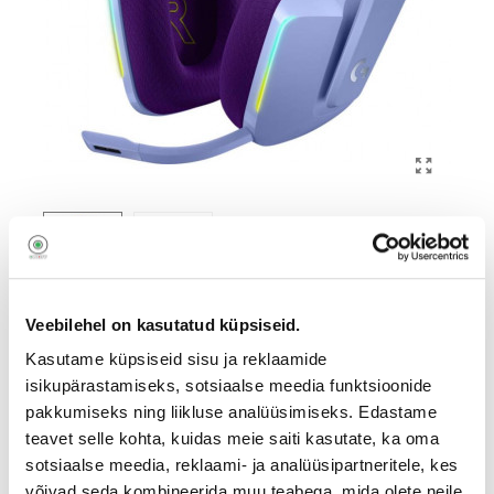
Veebilehel on kasutatud küpsiseid.
LOGITECH HEADSET GAMING
G733 WRL/LILAC 981-000890
Kasutame küpsiseid sisu ja reklaamide
isikupärastamiseks, sotsiaalse meedia funktsioonide
1321722
pakkumiseks ning liikluse analüüsimiseks. Edastame
981-000890
teavet selle kohta, kuidas meie saiti kasutate, ka oma
sotsiaalse meedia, reklaami- ja analüüsipartneritele, kes
116
,90
€
võivad seda kombineerida muu teabega, mida olete neile