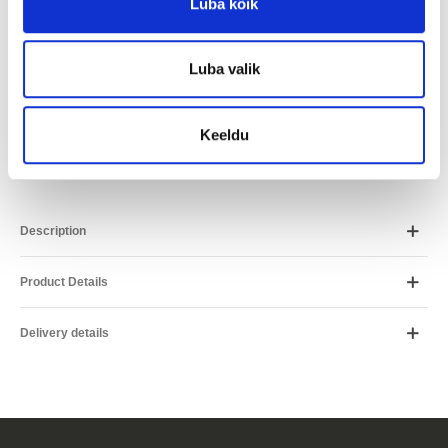
Luba kõik
ESTO
9.74
€ / month
Placet
9.74
€ / month
Luba valik
Inbank
12.08
€ / month
*Arvutus on ligikaudne ja võib erineda Teile pakutavatest
Keeldu
tingimustest.
Description
Product Details
Delivery details