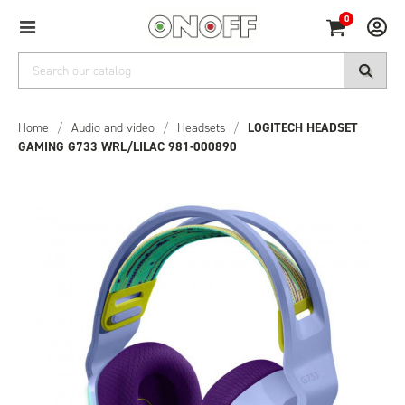
0
Home
/
Audio and video
/
Headsets
/
LOGITECH HEADSET
GAMING G733 WRL/LILAC 981-000890