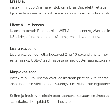
Eras Dial
instax mini Evo Cinema eristub oma Eras Dial efektikettaga, m
Iga efektiga kaasneb ajastule iseloomulik raam, mis lisab foto
Lihtne &uuml;hendus
Kaamera toetab Bluetoothi ja WiFi &uuml;hendust, v&otilde;ima
K&otilde;ik funktsioonid on k&auml;ttesaadavad mugava nuti
Lisafunktsioonid
Lisafunktsioonide hulka kuuluvad 2- ja 10-sekundiline taimer,
esitamiseks, USB-C laadimispesa ja microSD-m&auml;lukaardi
Mugav kasutada
instax mini Evo Cinema v&otilde;imaldab printida kvaliteetseid 
loob unikaalse viisi siduda f&uuml;&uuml;siline foto digitaal
Stiilne ja intuitiivne disain teeb kaamera kasutamise lihtsak
klassikalised kiirpildid &uuml;hes seadmes.