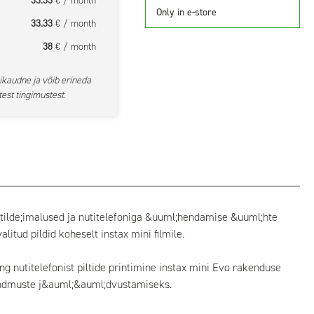
33.33
€ / month
Only in e-store
33.33
€ / month
38
€ / month
ikaudne ja võib erineda
est tingimustest.
tilde;imalused ja nutitelefoniga &uuml;hendamise &uuml;hte
tud pildid koheselt instax mini filmile.
g nutitelefonist piltide printimine instax mini Evo rakenduse
;ndmuste j&auml;&auml;dvustamiseks.