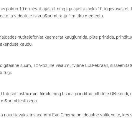
is pakub 10 erinevat ajastut ning iga ajastu jaoks 10 tugevusastet. 
dele ja videotele isikup&auml;ra ja filmiliku meeleolu.
ldades nutitelefonist kaamerat kaugjuhtida, pilte printida, prindi
rakenduse kaudu.
 digitaalne suum, 1,54-tolline v&auml;rviline LCD-ekraan, sisseehita
 tugi.
fotosid instax mini filmile ning lisada prinditud piltidele QR-koodi,
se m&auml;lestusega.
s ja nauditavaks. instax mini Evo Cinema on ideaalne valik neile, ke