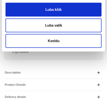
Luba kõik
Lease
Period
ESTO
12
€ / month
Luba valik
Placet
12
€ / month
Inbank
14.56
€ / month
Keeldu
*Arvutus on ligikaudne ja võib erineda Teile pakutavatest
tingimustest.
Description
Product Details
Delivery details