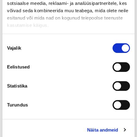
sotsiaalse meedia, reklaami- ja analüüsipartneritele, kes
võivad seda kombineerida muu teabega, mida olete neile
esitanud või mida nad on kogunud teiepoolse teenuste
kasutamise käigus.
Add to cart
Nõusoleku
Vajalik
valik
12,00
0% intress 12 kuud!
Vaata lähemalt siit!
€
12 kuud
x
Eelistused
0-7 workdays
0-1 workdays (product in store and will collect from store)
Statistika
1-4 workdays (delivery with courier)
4-7 workdays (shop-to-shop delivery)
Turundus
1 items
Product availability
Näita andmeid