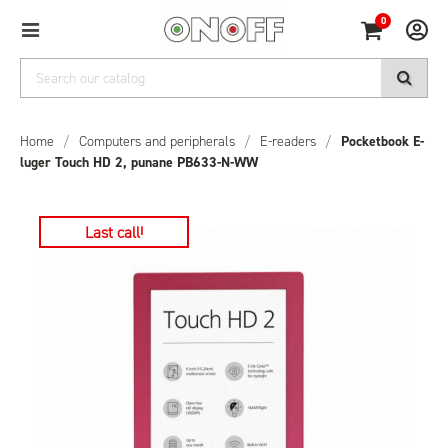
0
Home
/
Computers and peripherals
/
E-readers
/
Pocketbook E-
luger Touch HD 2, punane PB633-N-WW
Last call!