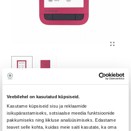
Pocketbook E-luger Touch HD 2,
punane PB633-N-WW
Veebilehel on kasutatud küpsiseid.
Kasutame küpsiseid sisu ja reklaamide
1232632
isikupärastamiseks, sotsiaalse meedia funktsioonide
PB631-2-R-WW
pakkumiseks ning liikluse analüüsimiseks. Edastame
144
teavet selle kohta, kuidas meie saiti kasutate, ka oma
€