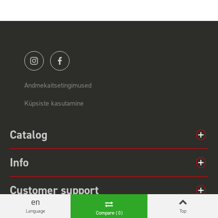
Andmekaitsetingimused
Küpsiste kasutamine
Catalog
Info
Customer support
en
Language
Top
Compare
( 0 )