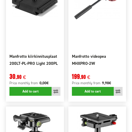
Manfrotto kiirkinnitusplaat
Manfrotto videopea
200LT-PL-PRO Light 200PL
MHXPRO-2W
30
199
,90
,90
€
€
0,00€
9,98€
Price monthly
from
Price monthly
from
Add to cart
Add to cart