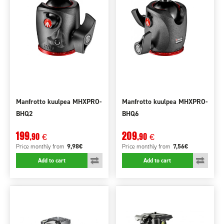
Manfrotto kuulpea MHXPRO-
Manfrotto kuulpea MHXPRO-
BHQ2
BHQ6
199
209
,90
,90
€
€
9,98€
7,56€
Price monthly
from
Price monthly
from
Add to cart
Add to cart