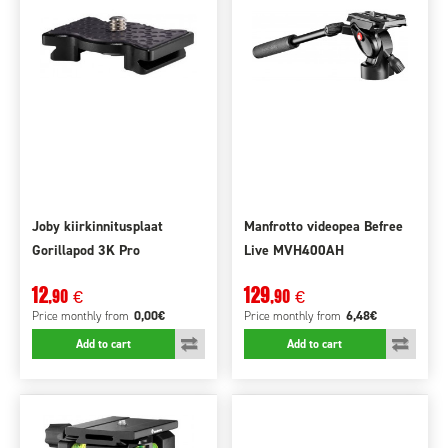
Joby kiirkinnitusplaat
Manfrotto videopea Befree
Gorillapod 3K Pro
Live MVH400AH
12
129
,90
,90
€
€
0,00€
6,48€
Price monthly
from
Price monthly
from
Add to cart
Add to cart