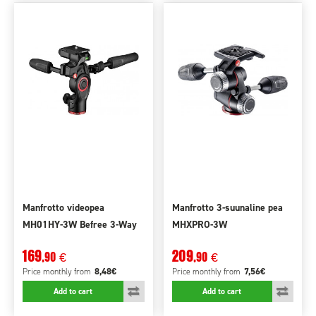
Manfrotto videopea
Manfrotto 3-suunaline pea
MH01HY-3W Befree 3-Way
MHXPRO-3W
Live
169
209
,90
,90
€
€
8,48€
7,56€
Price monthly
from
Price monthly
from
Add to cart
Add to cart