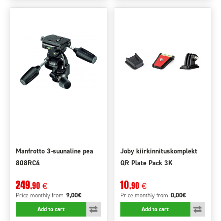
Manfrotto 3-suunaline pea
Joby kiirkinnituskomplekt
808RC4
QR Plate Pack 3K
249
10
,90
,90
€
€
9,00€
0,00€
Price monthly
from
Price monthly
from
Add to cart
Add to cart