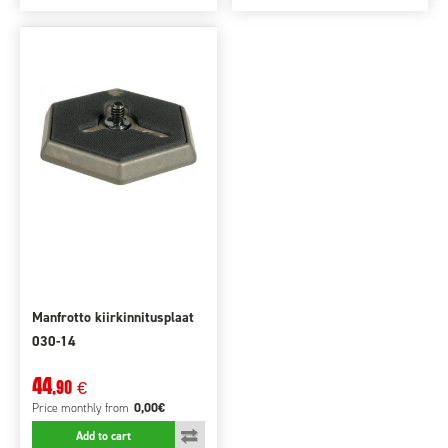
Manfrotto kiirkinnitusplaat
030-14
44
,90
€
0,00€
Price monthly
from
Add to cart