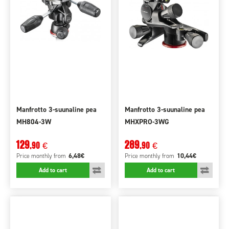
Manfrotto 3-suunaline pea
Manfrotto 3-suunaline pea
MH804-3W
MHXPRO-3WG
129
289
,90
,90
€
€
6,48€
10,44€
Price monthly
from
Price monthly
from
Add to cart
Add to cart