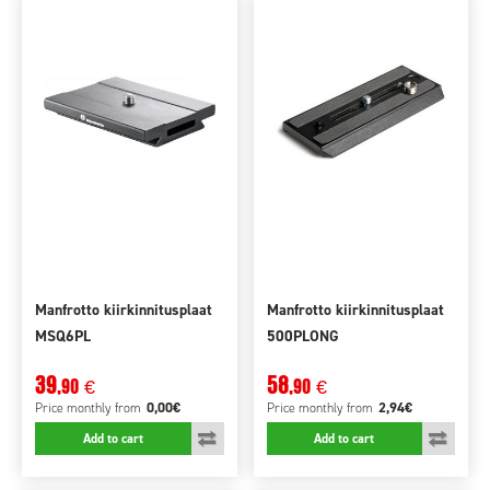
Manfrotto kiirkinnitusplaat
Manfrotto kiirkinnitusplaat
MSQ6PL
500PLONG
39
58
,90
,90
€
€
0,00€
2,94€
Price monthly
from
Price monthly
from
Add to cart
Add to cart