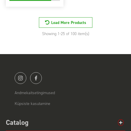
Load More Products
Showing
1
-25 of 100 item(s)
Andmekaitsetingimused
Küpsiste kasutamine
Catalog