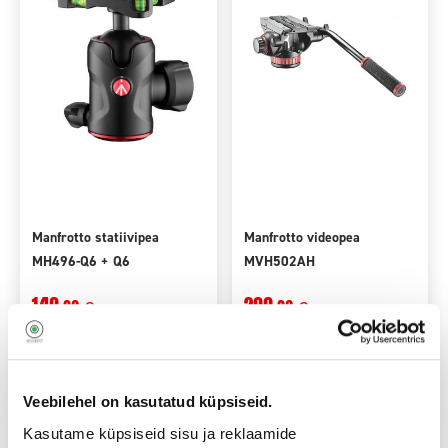
Manfrotto statiivipea
Manfrotto videopea
MH496-Q6 + Q6
MVH502AH
149
299
,90
,90
€
€
7,48€
10,80€
Price monthly
from
Price monthly
from
Add to cart
Add to cart
Veebilehel on kasutatud küpsiseid.
Kasutame küpsiseid sisu ja reklaamide