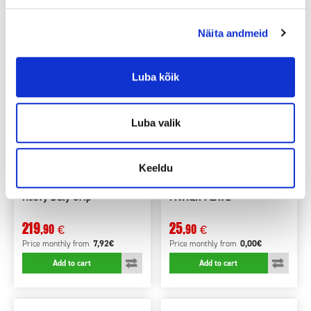
Näita andmeid
Luba kõik
Luba valik
Keeldu
Manfrotto kuulpea 322RC2
Manfrotto kiirkinnitusplaat
Heavy Duty Grip
MVAQR-PLATE
219
25
,90
,90
€
€
7,92€
0,00€
Price monthly
from
Price monthly
from
Add to cart
Add to cart