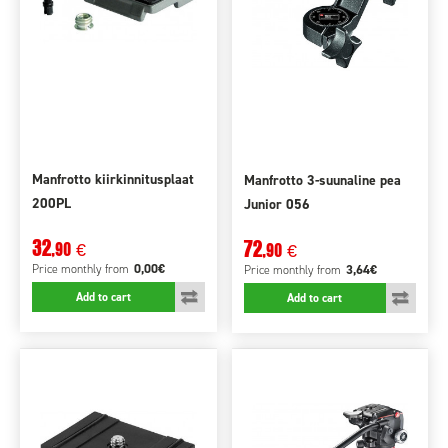
Manfrotto kiirkinnitusplaat
Manfrotto 3-suunaline pea
200PL
Junior 056
32
72
,90
€
,90
€
0,00€
Price monthly
from
3,64€
Price monthly
from
Add to cart
Add to cart