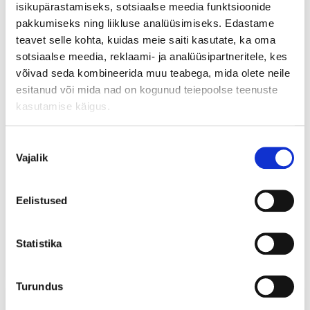
isikupärastamiseks, sotsiaalse meedia funktsioonide
pakkumiseks ning liikluse analüüsimiseks. Edastame
teavet selle kohta, kuidas meie saiti kasutate, ka oma
sotsiaalse meedia, reklaami- ja analüüsipartneritele, kes
võivad seda kombineerida muu teabega, mida olete neile
esitanud või mida nad on kogunud teiepoolse teenuste
kasutamise käigus.
Nõusoleku
Vajalik
valik
Manfrotto kuulpea Mini
Manfrotto kuulpea MH496-
MH494-BH
BH Compact
Eelistused
97
129
,90
,90
€
€
4,89€
6,48€
Price monthly
from
Price monthly
from
Statistika
Add to cart
Add to cart
Turundus