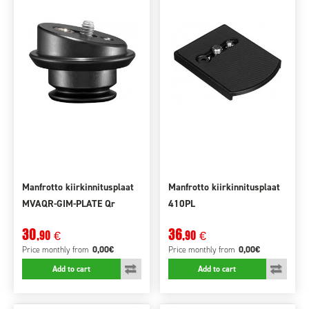
Manfrotto kiirkinnitusplaat
Manfrotto kiirkinnitusplaat
MVAQR-GIM-PLATE Qr
410PL
GimBoom
30
36
,90
,90
€
€
0,00€
0,00€
Price monthly
from
Price monthly
from
Add to cart
Add to cart