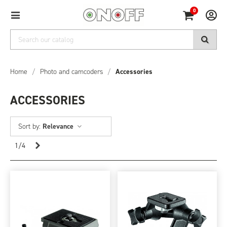
0
Home
/
Photo and camcoders
/
Accessories
ACCESSORIES
Sort by:
Relevance
Next
1/4