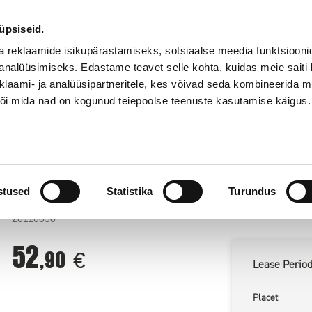
55
Stores
abi
onoff.ee
@
üpsiseid.
a reklaamide isikupärastamiseks, sotsiaalse meedia funktsiooni
analüüsimiseks. Edastame teavet selle kohta, kuidas meie saiti 
klaami- ja analüüsipartneritele, kes võivad seda kombineerida 
 või mida nad on kogunud teiepoolse teenuste kasutamise käigus.
GOOD PRICE
Services
ch HEZ530000 slim universaalpann
Bosch HEZ530000 slim universaalpann
stused
Statistika
Turundus
20110050
52
,90
€
Lease
Perio
Placet