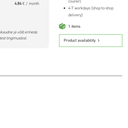
courier)
4.84
€ / month
4-7 workdays (shop-to-shop
delivery)
1 items
ikaudne ja võib erineda
est tingimustest.
Product availability