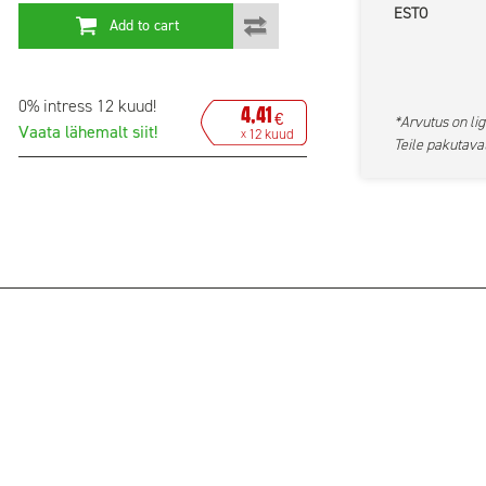
ESTO
Add to cart
0% intress 12 kuud!
4,41
€
*Arvutus on lig
Vaata lähemalt siit!
12 kuud
x
Teile pakutavat