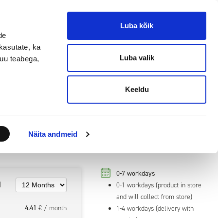
EN
ET
RU
Login
Luba kõik
de
COMPARE
SHOPPING CART
kasutate, ka
0
item(s)
0
item(s)
-
€0.00
Luba valik
muu teabega,
Shopping info
Customer help
Keeldu
Näita andmeid
0-7 workdays
d
0-1 workdays (product in store
and will collect from store)
4.41
€ / month
1-4 workdays (delivery with