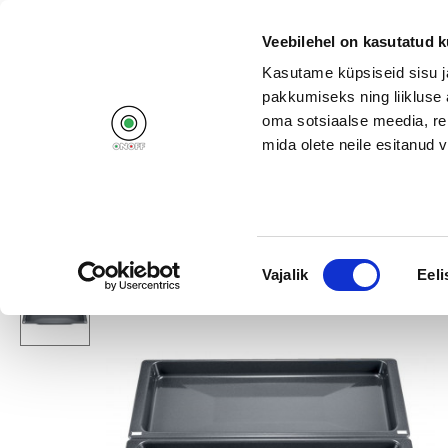
+372 662 11
Veebilehel on kasutatud k
Kasutame küpsiseid sisu j
pakkumiseks ning liikluse 
oma sotsiaalse meedia, re
mida olete neile esitanud
Products
Campaigns
Home
/
Home appliances
/
Stoves and ovens
/
Accessories
/
Bos
Nõusoleku
Vajalik
Eeli
valik