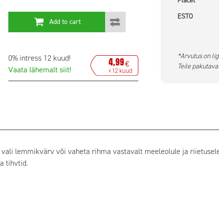
Placet
ESTO
Add to cart
*Arvutus on lig
0% intress 12 kuud!
4,99
€
Teile pakutavat
Vaata lähemalt siit!
12 kuud
x
 – vali lemmikvärv või vaheta rihma vastavalt meeleolule ja riietuse
 tihvtid.