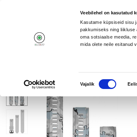
+372 662 11
Veebilehel on kasutatud k
Kasutame küpsiseid sisu j
pakkumiseks ning liikluse 
oma sotsiaalse meedia, re
mida olete neile esitanud
Products
Campaigns
Home
/
Phones and smart gadgets
/
Smartwatches
/
Accessories
/
Nõusoleku
Vajalik
Eeli
valik