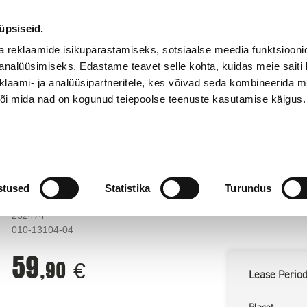
55
Stores
abi
onoff.ee
@
üpsiseid.
a reklaamide isikupärastamiseks, sotsiaalse meedia funktsiooni
analüüsimiseks. Edastame teavet selle kohta, kuidas meie saiti 
klaami- ja analüüsipartneritele, kes võivad seda kombineerida 
 või mida nad on kogunud teiepoolse teenuste kasutamise käigus.
GOOD PRICE
Services
Garmin kellarihm Instinct 2S, camo
Garmin kellarihm Instinct 2S, camo
stused
Statistika
Turundus
232474
010-13104-04
59
,90
€
Lease
Perio