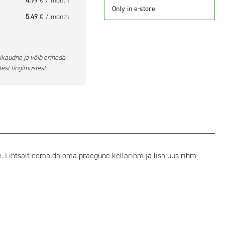
4.99
€ / month
Only in e-store
5.49
€ / month
ikaudne ja võib erineda
est tingimustest.
le. Lihtsalt eemalda oma praegune kellarihm ja lisa uus rihm